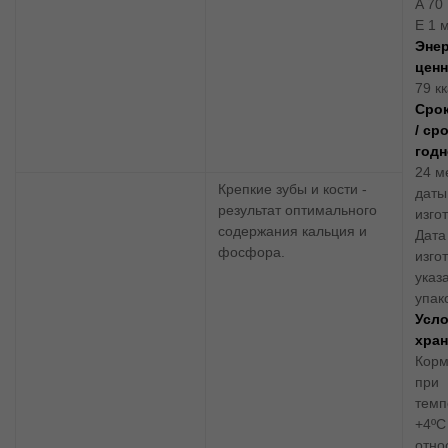
A 70 
Е 1 
Энер
цен
79 к
Срок
/ ср
годн
24 м
Крепкие зубы и кости -
даты
результат оптимального
изго
содержания кальция и
Дата
фосфора.
изго
указ
упак
Усл
хра
Корм
при
темп
+4ºС
отно