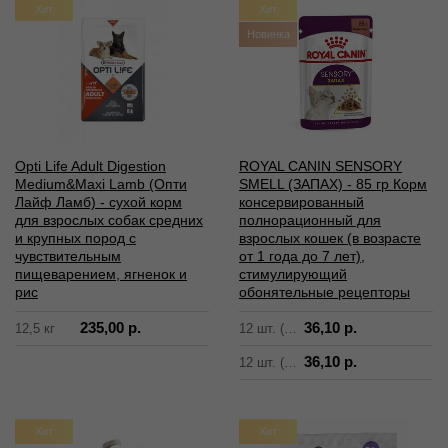
Хит
Хит
Новинка
Opti Life Adult Digestion
ROYAL CANIN SENSORY
Medium&Maxi Lamb (Опти
SMELL (ЗАПАХ) - 85 гр Корм
Лайф Ламб) - сухой корм
консервированный
для взрослых собак средних
полнорационный для
и крупных пород с
взрослых кошек (в возрасте
чувствительным
от 1 года до 7 лет),
пищеварением, ягненок и
стимулирующий
рис
обонятельные рецепторы
235,00 р.
36,10 р.
12,5 кг
12 шт. (соус)
36,10 р.
12 шт. (желе)
Хит
Хит