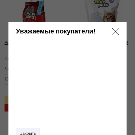
Уважаемые покупатели!
Pi-Pi-Bent Classic
FOUR PETS, силикогелевый
наполнитель c ЛАВАНДОЙ
14,20 р.
29,90 р.
3 кг (7 л)
7.6 л
24,30 р.
5 кг (12 л)
41,50 р.
10 кг (24 л)
Хит
Хит
Акция
Закрыть