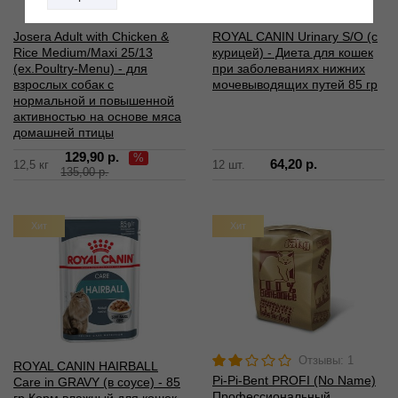
Josera Adult with Chicken &
ROYAL CANIN Urinary S/O (с
Rice Medium/Maxi 25/13
курицей) - Диета для кошек
(ex.Poultry-Menu) - для
при заболеваниях нижних
взрослых собак с
мочевыводящих путей 85 гр
нормальной и повышенной
активностью на основе мяса
домашней птицы
129,90 р.
%
64,20 р.
12,5 кг
12 шт.
135,00 р.
Хит
Хит
Отзывы: 1
ROYAL CANIN HAIRBALL
Pi-Pi-Bent PROFI (No Name)
Care in GRAVY (в соусе) - 85
Профессиональный
гр Корм влажный для кошек