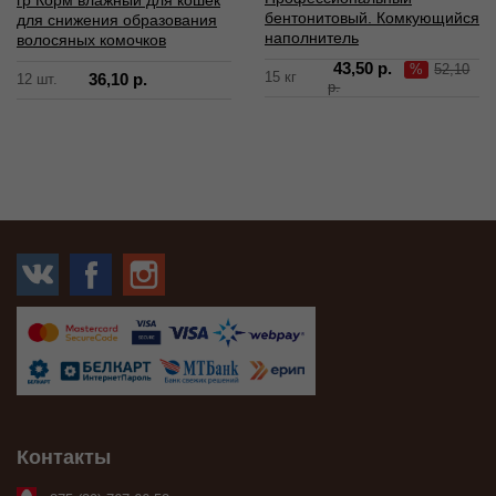
бентонитовый. Комкующийся
для снижения образования
наполнитель
волосяных комочков
43,50 р.
%
52,10
15 кг
36,10 р.
12 шт.
р.
Контакты