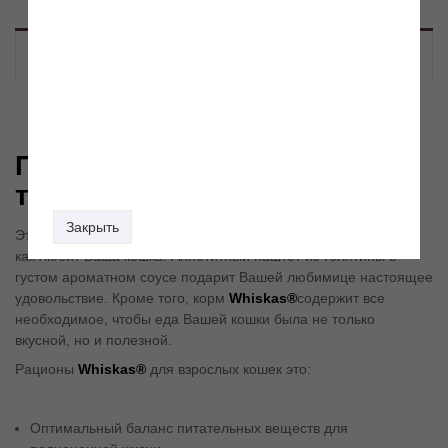
Описание
Паштет Whiskas® с
телятиной
Закрыть
Это сбалансированный рацион, приготовленный именно так,
как любит Ваша кошка. Аппетитный паштет из телятины в
густом ароматном соусе подарит Вашей любимице настоящее
удовольствие. Кроме того, корм
Whiskas®
содержит все
необходимое, чтобы еда Вашей кошки была не только
вкусной, но и полезной.
Рационы
Whiskas®
для взрослых кошек это:
Оптимальный баланс питательных веществ для