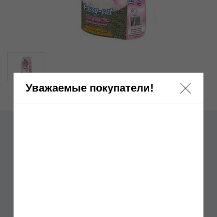
Уважаемые покупатели!
Pussy-cat Прасковейская глина -
комкующийся
Бренд:
Pussy-Cat (Россия)
Отзывы: 0
Артикул:
Нет в наличии