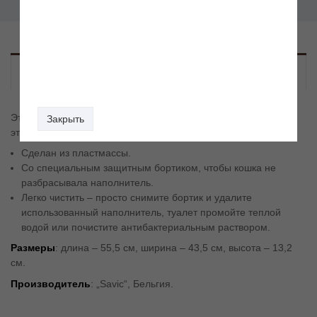
Описание
Этот овальный туалет предназначен для кошек. С помощью
Закрыть
этого туалета будет легко поддерживать гигиену кошки.
Сделан из пластмассы.
Со специальным защитным бортиком, чтобы кошка не
разбрасывала наполнитель.
Легко чистить – просто снимите бортик и удалите
использованный наполнитель, туалет промойте теплой
водой или почистите антибактериальным раствором.
Размеры
: длина – 55,5 см, ширина – 43,5 см, высота – 13,2
см.
Производитель
: „Savic“, Бельгия.