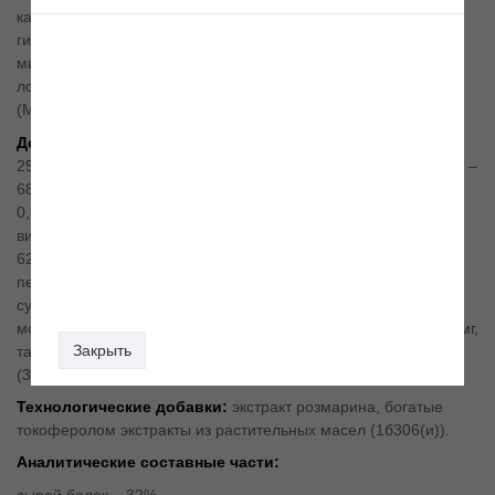
картофель, рис, жир птицы, кукуруза, жом сахарной свеклы,
гидролизованная куриная печень, динамически
микронизированный клиноптилолит (1%), пивные дрожжи,
лососевое масло, экстракт цикория, маннан-олигосахариды
(МОС), хлорид калия, экстракт юкки.
Добавки/1 кг.
П
ищевые добавки:
витамин A (3a672a) –
25000 ME, витамин D
(3a671) – 1875 ME, витамин E (3a700) –
3
688 мг, фолиевая кислота (3a316) – 2,5 мг, биотин (3a880) –
0,19 мг, ниацин (3a314) – 94 мг, витамин B
(3a831) – 5 мг,
6
витамин B
– 6,25 мг, моногидрат сульфата железа (3б103) –
1
62,5 мг, безводный йодат кальция (3б202) – 1,9 мг,
пентагидрат сульфата меди (3б405) – 6,3 мг, марганец
сульфат моногидрат (3б503) – 25 мг, сульфат цинка
моногидрат (3б605) – 144 мг, селенит натрия (3б801) – 0,13 мг,
Закрыть
таурин (3a370) – 1250 мг, DL-метионин, технически чистый
(3c301) – 5 г, L-карнитин (3a910) – 100 мг.
Технологические добавки:
экстракт розмарина, богатые
токоферолом экстракты из растительных масел (1б306(и)).
Аналитические составные части
:
сырой белок – 32%,