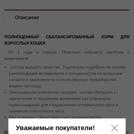
Описание
ПОЛНОЦЕННЫЙ СБАЛАНСИРОВАННЫЙ КОРМ ДЛЯ
ВЗРОСЛЫХ КОШЕК
Oт 1 годa и старше. Помогает избежать проблем с
кишечником.
Состав высшего качества. Тщательно подобран на основе
рекомендаций ветеринаров и специалистов по вопросам
питания в зависимости от естественных потребностей
вашего питомца.
Уменьшенное количество калорий, состав обогащен L-
карнитином и пищевыми волокнами растительного
происхождения для поддержания оптимального веса и
снижения избыточного веса.
Без пшеницы. Отсутствует риск возникновения
аллергических реакций на пшеничный глютен
Уважаемые покупатели!
Состав
:
мясо птицы 43% (сушеное и измельченное), сушеный