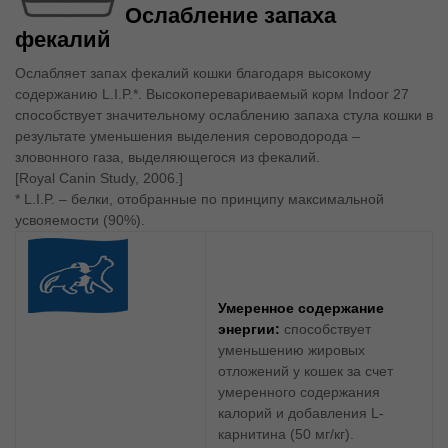
Ослабление запаха
фекалий
Ослабляет запах фекалий кошки благодаря высокому
содержанию L.I.P.*. Высокоперевариваемый корм Indoor 27
способствует значительному ослаблению запаха стула кошки в
результате уменьшения выделения сероводорода –
зловонного газа, выделяющегося из фекалий.
[Royal Canin Study, 2006.]
* L.I.P. – белки, отобранные по принципу максимальной
усвояемости (90%).
Умеренное содержание
энергии:
способствует
уменьшению жировых
отложений у кошек за счет
умеренного содержания
калорий и добавления L-
карнитина (50 мг/кг).