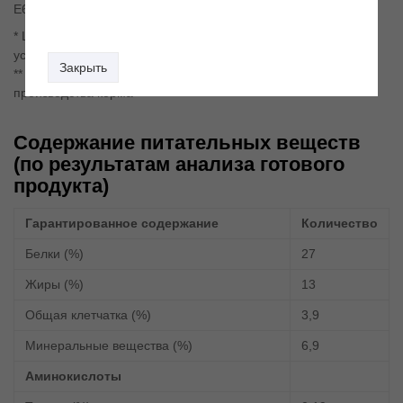
Е6 (цинк) – 185 мг, консерванты, антиоксиданты.
* L.I.P. - белки, отобранные по принципу максимальной
усвояемости.
Закрыть
** Добавки - это компоненты, вносимые в процессе
производства корма
Содержание питательных веществ
(по результатам анализа готового
продукта)
Гарантированное содержание
Количество
Белки (%)
27
Жиры (%)
13
Общая клетчатка (%)
3,9
Минеральные вещества (%)
6,9
Аминокислоты