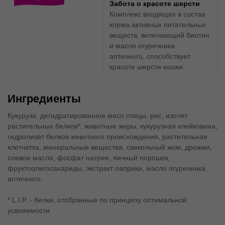
Забота о красоте шерсти
Комплекс входящих в состав
корма активных питательных
веществ, включающий биотин
и масло огуречника
аптечного, способствует
красоте шерсти кошки.
Ингредиенты
Кукуруза, дегидратированное мясо птицы, рис, изолят
растительных белков*, животные жиры, кукурузная клейковина,
гидролизат белков животного происхождения, растительная
клетчатка, минеральные вещества, свекольный жом, дрожжи,
соевое масло, фосфат натрия, яичный порошок,
фруктоолигосахариды, экстракт паприки, масло огуречника
аптечного.
* L.I.P. - белки, отобранные по принципу оптимальной
усвояемости