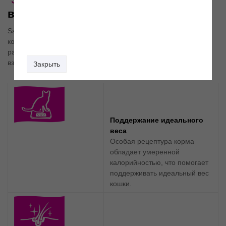
Чувствительность к
вкусу продукта
Savour sensation (Сейвор сенсейшн) – это полнорационный
корм для привередливых кошек с двумя типами крокет,
различных по форме, текстуре и составу, обладающих
взаимодополняющими свойствами.
Закрыть
Поддержание идеального
веса
Особая рецептура корма
обладает умеренной
калорийностью, что помогает
поддерживать идеальный вес
кошки.