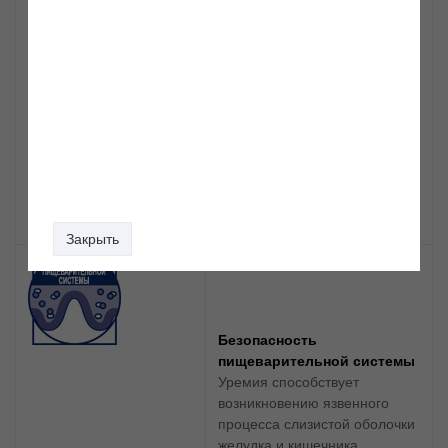
Замедление процессов
старения
Комплекс антиоксидантов
синергичного действия
(витамины Е и С, таурин,
лютеин) уменьшает
деградацию клеточной ДНК,
усиливает иммунитет и
замедляет процессы
старения.
Закрыть
Безопасность
пищеварительной системы
Уремия способствует
возникновению язвенного
процесса слизистой оболочки
желудка и кишечника.