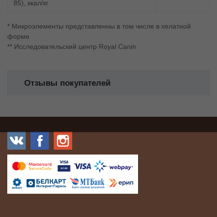
85), ккал/кг
* Микроэлементы представленны в том числе в хелатной
форме
** Исследовательский центр Royal Canin
Отзывы покупателей