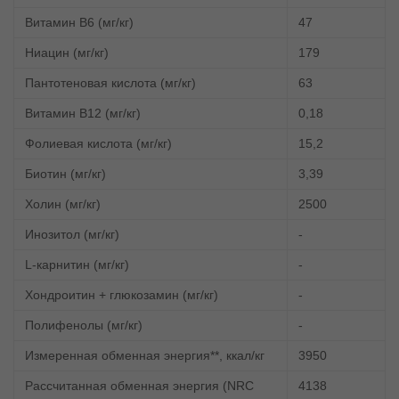
Витамин В6 (мг/кг)
47
Ниацин (мг/кг)
179
Пантотеновая кислота (мг/кг)
63
Витамин В12 (мг/кг)
0,18
Фолиевая кислота (мг/кг)
15,2
Биотин (мг/кг)
3,39
Холин (мг/кг)
2500
Инозитол (мг/кг)
-
L-карнитин (мг/кг)
-
Хондроитин + глюкозамин (мг/кг)
-
Полифенолы (мг/кг)
-
Измеренная обменная энергия**, ккал/кг
3950
Рассчитанная обменная энергия (NRC
4138