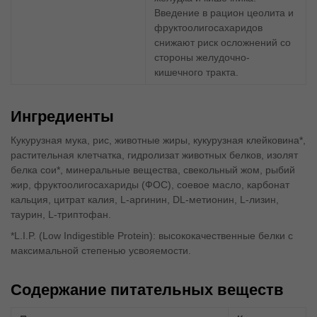
Введение в рацион цеолита и
фруктоолигосахаридов
снижают риск осложнений со
стороны желудочно-
кишечного тракта.
Ингредиенты
Кукурузная мука, рис, животные жиры, кукурузная клейковина*,
растительная клетчатка, гидролизат животных белков, изолят
белка сои*, минеральные вещества, свекольный жом, рыбий
жир, фруктоолигосахариды (ФОС), соевое масло, карбонат
кальция, цитрат калия, L-аргинин, DL-метионин, L-лизин,
таурин, L-триптофан.
*L.I.P. (Low Indigestible Protein): высококачественные белки с
максимальной степенью усвояемости.
Содержание питательных веществ