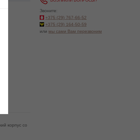
ВОЗНИКЛИ ВОПРОСЫ?
Звоните:
+375 (29)
767-66-52
+375 (29)
164-50-59
или
мы сами Вам перезвоним
кий корпус со