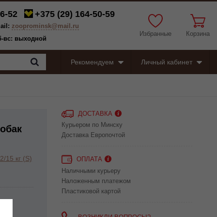
6-52
+375 (29)
164-50-59
ail:
zooprominsk@mail.ru
Избранные
Корзина
сб-вс: выходной
Рекомендуем
Личный кабинет
ДОСТАВКА
Курьером по Минску
собак
Доставка Европочтой
/15 кг (S)
ОПЛАТА
Наличными курьеру
Наложенным платежом
Пластиковой картой