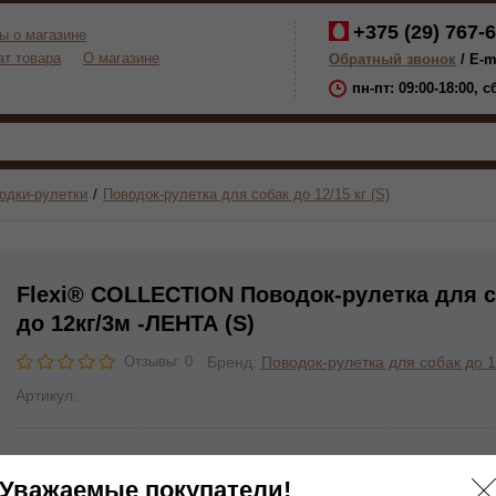
+375 (29)
767-6
ы о магазине
ат товара
О магазине
Обратный звонок
/ E-m
пн-пт: 09:00-18:00, 
одки-рулетки
Поводок-рулетка для собак до 12/15 кг (S)
Flexi® COLLECTION Поводок-рулетка для 
до 12кг/3м -ЛЕНТА (S)
Бренд:
Поводок-рулетка для собак до 12
Отзывы: 0
Артикул:
Нет в наличии
Уважаемые покупатели!