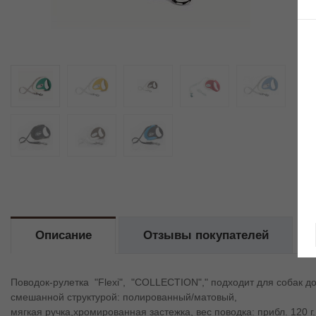
Описание
Отзывы покупателей
Поводок-рулетка "Flexi", "COLLECTION"," подходит для собак до
смешанной структурой: полированный/матовый,
мягкая ручка,хромированная застежка, вес поводка: прибл. 120 г.