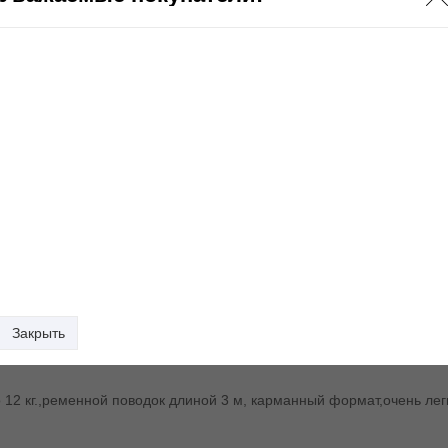
Закрыть
 12 кг.,ременной поводок длиной 3 м, карманный формат,очень лег