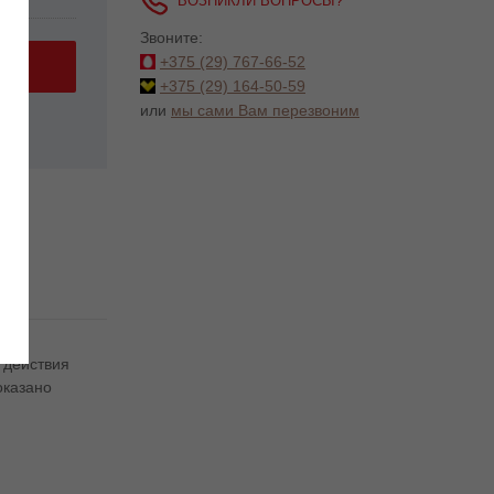
ВОЗНИКЛИ ВОПРОСЫ?
Звоните:
+375 (29)
767-66-52
+375 (29)
164-50-59
или
мы сами Вам перезвоним
 действия
оказано