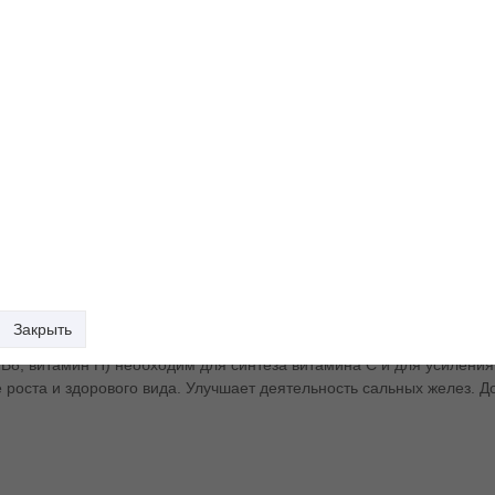
Купить в один клик
В корзину
добавить в избранное
Закрыть
 В8, витамин Н) необходим для синтеза витамина С и для усиления
 роста и здорового вида. Улучшает деятельность сальных желез. Д