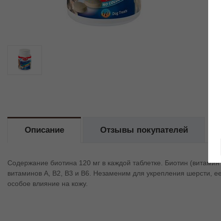
Описание
Отзывы покупателей
Содержание биотина 120 мг в каждой таблетке. Биотин (витамин
витаминов А, В2, В3 и В6. Незаменим для укрепления шерсти, ее
особое влияние на кожу.