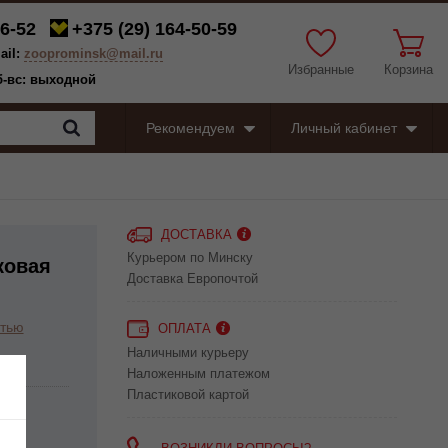
6-52
+375 (29)
164-50-59
ail:
zooprominsk@mail.ru
Избранные
Корзина
сб-вс: выходной
Рекомендуем
Личный кабинет
ДОСТАВКА
Курьером по Минску
ковая
Доставка Европочтой
стью
ОПЛАТА
Наличными курьеру
Наложенным платежом
Пластиковой картой