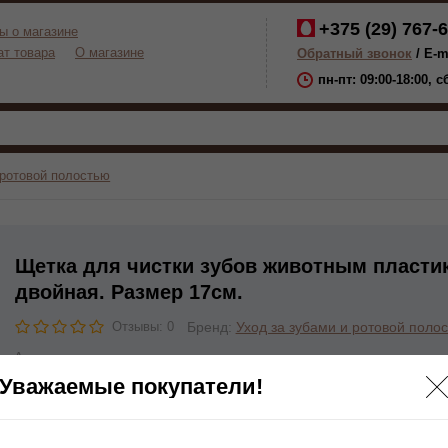
+375 (29)
767-6
ы о магазине
ат товара
О магазине
Обратный звонок
/ E-m
пн-пт: 09:00-18:00, 
 ротовой полостью
Щетка для чистки зубов животным пласти
двойная. Размер 17см.
Бренд:
Уход за зубами и ротовой поло
Отзывы: 0
Артикул:
Уважаемые покупатели!
Нет в наличии