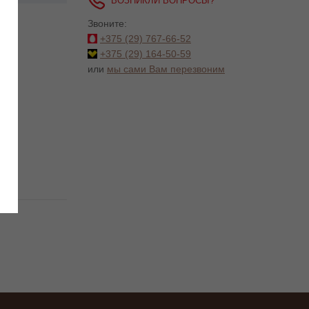
ВОЗНИКЛИ ВОПРОСЫ?
Звоните:
+375 (29)
767-66-52
+375 (29)
164-50-59
или
мы сами Вам перезвоним