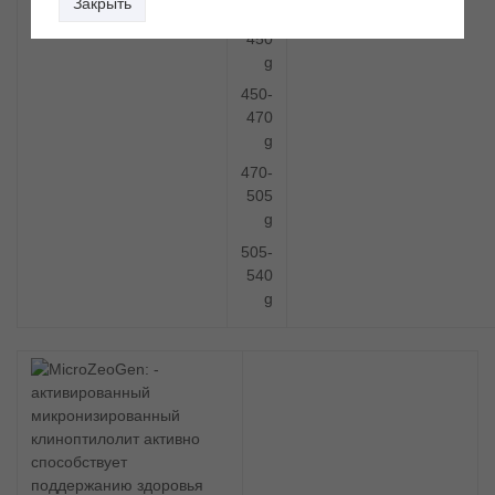
Закрыть
400-
450
g
450-
470
g
470-
505
g
505-
540
g