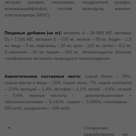
экстракт цикория, глюкозамин, хондроитина сульфат,
монокальцийфосфат, ноготки календулы, маннан-
олигосахариды (МОС).
Пищевые добавки (на кг):
витамин A – 18 000 МЕ, витамин
D
– 1 500 МЕ, витамин E – 530 мг, железо – 50 мг, йодин – 1,5
3
мг, медь – 5 мг, марганец – 20 мг, цинк – 115 мг, селен – 0,1 мг,
Л-карнитин – 50 мг, таурин – 250 мг. Антиоксиданты: богатые
токоферолом экстракты природного происхождения.
Аналитические составные части:
сырой белок – 29%,
сырые масла и жиры – 15%, сырая зола– 7%, сырая клетчатка
– 2,9%, кальций – 1,4%, фосфор – 1,1%, калий – 0,6%, натрий
– 0,4%, жирные кислоты - докозагексаеновая +
эйкозапентоеновая – 0,141%, таурин – 0,086%, глюкозамин –
500 мг/кг, хондроитин – 200 мг/кг.
•
.
.
Специально
разработанное, на