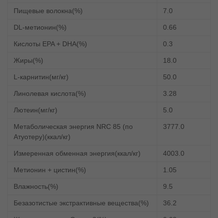
Пищевые волокна(%)
7.0
DL-метионин(%)
0.66
Кислоты EPA + DHA(%)
0.3
Жиры(%)
18.0
L-карнитин(мг/кг)
50.0
Линолевая кислота(%)
3.28
Лютеин(мг/кг)
5.0
Метаболическая энергия NRC 85 (по
3777.0
Атуотеру)(ккал/кг)
Измеренная обменная энергия(ккал/кг)
4003.0
Метионин + цистин(%)
1.05
Влажность(%)
9.5
Безазотистые экстрактивные вещества(%)
36.2