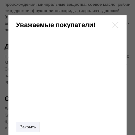
происхождения, минеральные вещества, соевое масло, рыбий
жир, дрожжи, фруктоолигосахариды, гидролизат дрожжей
(источник мaннановых олигосахаридов), масло огуречника
аптечного (0,1 %), экстракт бархатцев прямостоячих (источник
Уважаемые покупатели!
лютеина).
Добавки (в 1 кг)
Питательные добавки: Витамин A: 28000 ME, Витамин D3: 700
ME, Железо: 52 мг, Йод: 5,2 мг, Марганец: 67 мг, Цинк: 201 мг,
Ceлeн: 0,11 мг - Технологические добавки: Триполифосфат
натрия: 3,5 г - Консервант: сорбат калия - Антиокислители:
пропилгаллат, БГА.
Содержание питательных веществ
Белки: 28 % - Жиры: 18 % - Минеральные вещества: 6,8 % -
Клетчатка пищевая: 1,5 % - В 1 кг: Жирные кислоты Омега 3:
6,8 г , в том числе жирные кислоты EPA & DHA: 3 г - Медь: 15
Закрыть
мг.