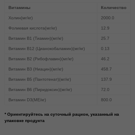
Витамины
Количество
Холин(мг/кг)
2000.0
Фолиевая кислота(мг/кг)
12.9
Витамин В1 (Тиамин)(мг/кг)
25.7
Витамин В12 (Цианокобаламин)(мг/кг)
0.13
Витамин В2 (Рибофлавин)(мг/кг)
46.2
Витамин В3 (Ниацин)(мг/кг)
458.7
Витамин В5 (Пантотенат)(мг/кг)
137.9
Витамин В6 (Пиридоксин)(мг/кг)
72.0
Витамин D3(МЕ/кг)
800.0
* Ориентируйтесь на суточный рацион, указанный на
упаковке продукта