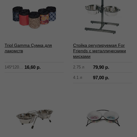
Triol Gamma Сумка для
Cтойка регулируемая For
лакомств
Friends с металлическими
мисками
16,60 р.
79,90 р.
145*120*120мм
2.75 л
97,00 р.
4.1 л