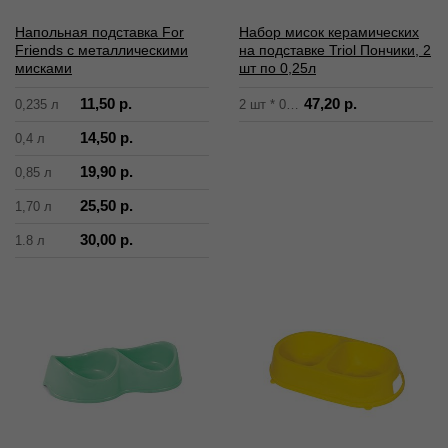
Hапольная подставка For
Набор мисок керамических
Friends с металлическими
на подставке Triol Пончики, 2
мисками
шт по 0,25л
11,50 р.
47,20 р.
0,235 л
2 шт * 0,25 л
14,50 р.
0,4 л
19,90 р.
0,85 л
25,50 р.
1,70 л
30,00 р.
1.8 л