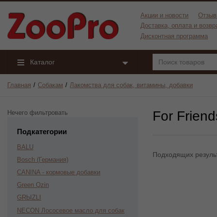
Акции и новости
Отзыв
Доставка, оплата и возвр
Дисконтная программа
Каталог
Главная
Собакам
Лакомства для собак, витамины, добавки
For Friend
Нечего фильтровать
Подкатегории
BALU
Подходящих результ
Bosch (Германия)
CANINA - кормовые добавки
Green Qzin
GRЫZLI
NECON Лососевое масло для собак