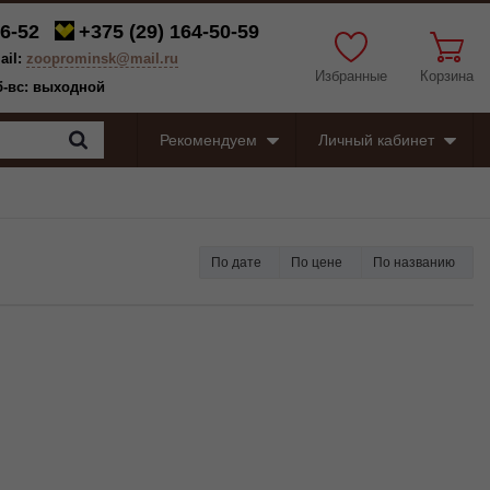
6-52
+375 (29)
164-50-59
ail:
zooprominsk@mail.ru
Избранные
Корзина
сб-вс: выходной
Рекомендуем
Личный кабинет
По дате
По цене
По названию