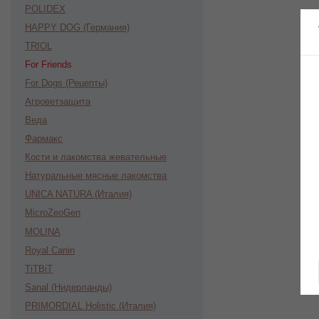
POLIDEX
HAPPY DOG (Германия)
TRIOL
For Friends
For Dogs (Рецепты)
Агроветзащита
Веда
Фармакс
Кости и лакомства жевательные
Натуральные мясные лакомства
UNICA NATURA (Италия)
MicroZeoGen
MOLINA
Royal Canin
TiTBiT
Sanal (Нидерланды)
PRIMORDIAL Holistic (Италия)